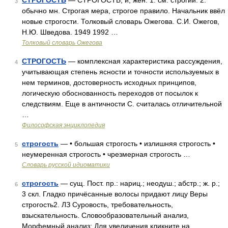
СТРОГОСТЬ
— СТРОГОСТЬ, и, жен. 1. см. строгий. 2.
3
обычно мн. Строгая мера, строгое правило. Начальник ввёл
новые строгости. Толковый словарь Ожегова. С.И. Ожегов,
Н.Ю. Шведова. 1949 1992 …
Толковый словарь Ожегова
СТРОГОСТЬ
— комплексная характеристика рассуждения,
4
учитывающая степень ясности и точности используемых в
нем терминов, достоверность исходных принципов,
логическую обоснованность переходов от посылок к
следствиям. Еще в античности С. считалась отличительной
…
Философская энциклопедия
строгость
— • большая строгость • излишняя строгость •
5
неумеренная строгость • чрезмерная строгость …
Словарь русской идиоматики
строгость
— сущ. Пост. пр.: нариц.; неодуш.; абстр.; ж. р.;
6
3 скл. Гладко причёсанные волосы придают лицу Веры
строгость2. ЛЗ Суровость, требовательность,
взыскательность. Словообразовательный анализ,
Морфемный анализ: Для увеличения кликните на