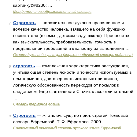
картинку&#8230; …
Морфемно-словообразовательный словарь
Строгость
— положительное духовно нравственное и
7
волевое качество человека, взявшего на себя функцию
воспитателя (в семье, детском саду, школе). Проявляется
как взыскательность, требовательность, точность в
предъявлении требований и к качеству их выполнения …
Основы духовной культуры (энциклопедический словарь педагога)
строгость
— комплексная характеристика рассуждения,
8
учитывающая степень ясности и точности используемых в
нем терминов, достоверность исходных принципов,
логическую обоснованность переходов от посылок к
следствиям. Еще с античности С. считалась отличительной
…
Словарь терминов логики
Строгость
— ж. отвлеч. сущ. по прил. строгий Толковый
9
словарь Ефремовой. Т. Ф. Ефремова. 2000 …
Современный толковый словарь русского языка Ефремовой