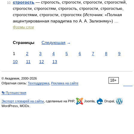
строгость
— строгость, строгости, строгости, строгостей,
10
строгости, строгостям, строгость, строгости, строгостью,
строгостями, строгости, строгостях (Источник: «Полная
акцентуированная парадигма по А. А. Зализняку») …
Формы слов
Страницы
Следующая
→
1
2
3
4
5
6
7
8
9
10
11
12
13
© Академик, 2000-2026
18+
Обратная связь:
Техподдержка
,
Реклама на сайте
👣 Путешествия
Экспорт словарей на сайты
, сделанные на PHP,
Joomla,
Drupal,
WordPress, MODx.